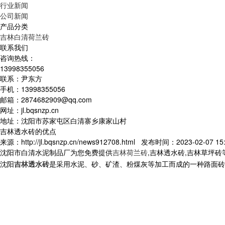
行业新闻
公司新闻
产品分类
吉林白清荷兰砖
联系我们
咨询热线：
13998355056
联系：尹东方
手机：13998355056
邮箱：2874682909@qq.com
网址：jl.bqsnzp.cn
地址：沈阳市苏家屯区白清寨乡康家山村
吉林透水砖的优点
来源：http://jl.bqsnzp.cn/news912708.html 发布时间：2023-02-07 15:
沈阳市白清水泥制品厂为您免费提供
吉林荷兰砖
,吉林透水砖,吉林草坪
沈阳
吉林透水砖
是采用水泥、砂、矿渣、粉煤灰等加工而成的一种路面砖