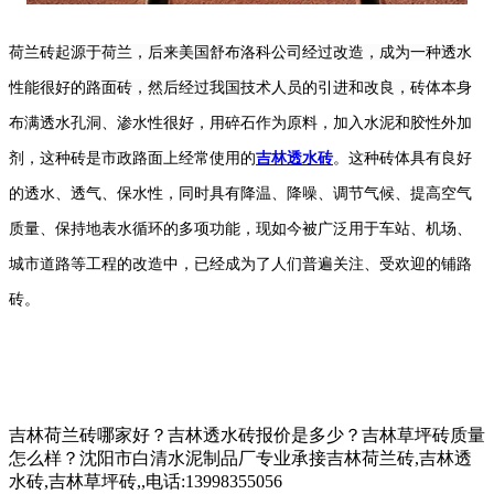
荷兰砖起源于荷兰，后来美国舒布洛科公司经过改造，成为一种透水
性能很好的路面砖，然后经过我国技术人员的引进和改良，
砖体本身
布满透水孔洞、渗水性很好，用碎石作为原料，加入水泥和胶性外加
剂，这种砖
是
市政路面上
经常
使用的
吉林透水砖
。
这种砖体
具有良好
的透水、透气、保水性，同时具有降温、降噪、调节气候、提高空气
质量、保持地表水循环的多项功能，现如今被广泛用于车站、机场、
城市道路等工程的改造中，已经成为了人们普遍关注、受欢迎的铺路
砖
。
吉林荷兰砖哪家好？吉林透水砖报价是多少？吉林草坪砖质量
怎么样？沈阳市白清水泥制品厂专业承接吉林荷兰砖,吉林透
水砖,吉林草坪砖,,电话:13998355056