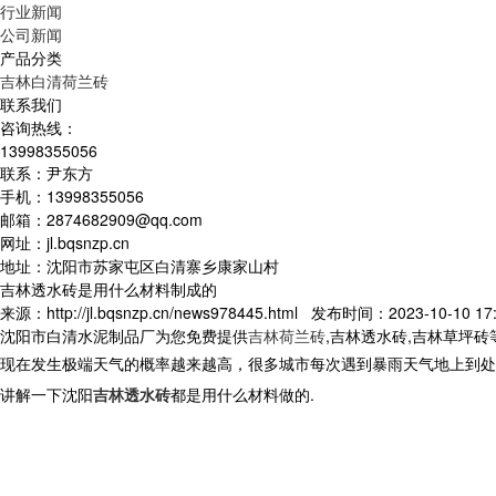
行业新闻
公司新闻
产品分类
吉林白清荷兰砖
联系我们
咨询热线：
13998355056
联系：尹东方
手机：13998355056
邮箱：2874682909@qq.com
网址：jl.bqsnzp.cn
地址：沈阳市苏家屯区白清寨乡康家山村
吉林透水砖是用什么材料制成的
来源：http://jl.bqsnzp.cn/news978445.html 发布时间：2023-10-10 17:
沈阳市白清水泥制品厂为您免费提供
吉林荷兰砖
,吉林透水砖,吉林草坪
现在发生极端天气的概率越来越高，很多城市每次遇到暴雨天气地上到处
讲解一下沈阳
吉林透水砖
都是用什么材料做的.