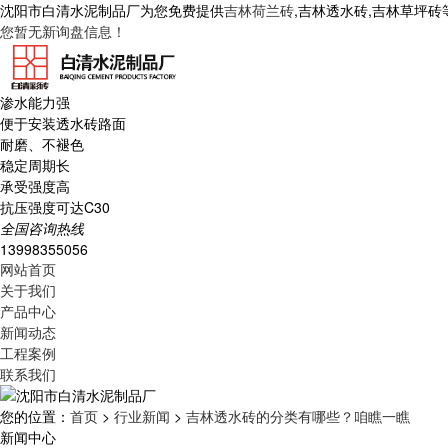
沈阳市白清水泥制品厂为您免费提供
吉林荷兰砖
,吉林透水砖,吉林草坪
您暂无新询盘信息！
渗水能力强
便于安装透水砖路面
耐磨、不褪色
稳定周期长
承受强度高
抗压强度可达C30
全国咨询热线
13998355056
网站首页
关于我们
产品中心
新闻动态
工程案例
联系我们
您的位置：
首页
>
行业新闻
>
吉林透水砖的分类有哪些？咱瞧一瞧
新闻中心