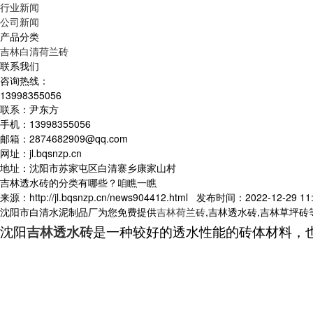
行业新闻
公司新闻
产品分类
吉林白清荷兰砖
联系我们
咨询热线：
13998355056
联系：尹东方
手机：13998355056
邮箱：2874682909@qq.com
网址：jl.bqsnzp.cn
地址：沈阳市苏家屯区白清寨乡康家山村
吉林透水砖的分类有哪些？咱瞧一瞧
来源：http://jl.bqsnzp.cn/news904412.html 发布时间：2022-12-29 11:
沈阳市白清水泥制品厂为您免费提供
吉林荷兰砖
,吉林透水砖,吉林草坪
沈阳
吉林透水砖
是一种较好的透水性能的砖体材料，