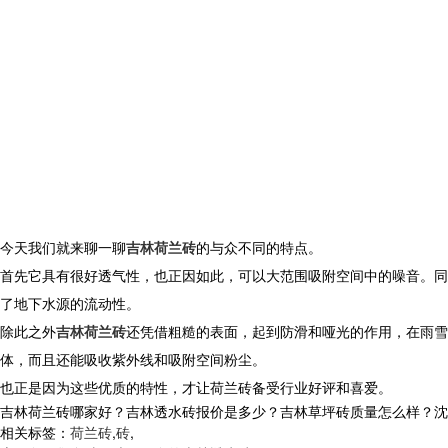
今天我们就来聊一聊
吉林荷兰砖
的与众不同的特点。
首先它具有很好透气性，也正因如此，可以大范围吸附空间中的噪音。同
了地下水源的流动性。
除此之外
吉林荷兰砖
还凭借粗糙的表面，起到防滑和哑光的作用，在雨
体，而且还能吸收紫外线和吸附空间粉尘。
也正是因为这些优质的特性，才让荷兰砖备受行业好评和喜爱。
吉林荷兰砖哪家好？吉林透水砖报价是多少？吉林草坪砖质量怎么样？沈阳市白
相关标签：
荷兰砖
,
砖
,