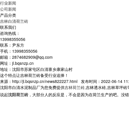
行业新闻
公司新闻
产品分类
吉林白清荷兰砖
联系我们
咨询热线：
13998355056
联系：尹东方
手机：13998355056
邮箱：2874682909@qq.com
网址：jl.bqsnzp.cn
地址：沈阳市苏家屯区白清寨乡康家山村
这个特点让吉林荷兰砖备受行业追捧！
来源：http://jl.bqsnzp.cn/news822227.html 发布时间：2022-06-14 11:
沈阳市白清水泥制品厂为您免费提供
吉林荷兰砖
,吉林透水砖,吉林草坪
说起
沈阳荷兰砖
，大部分人的反应是，不会是因为在荷兰生产的吧。没错