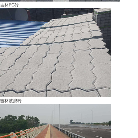
吉林PC砖
吉林波浪砖