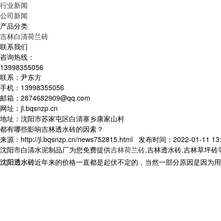
行业新闻
公司新闻
产品分类
吉林白清荷兰砖
联系我们
咨询热线：
13998355056
联系：尹东方
手机：13998355056
邮箱：2874682909@qq.com
网址：jl.bqsnzp.cn
地址：沈阳市苏家屯区白清寨乡康家山村
都有哪些影响吉林透水砖的因素？
来源：http://jl.bqsnzp.cn/news752815.html 发布时间：2022-01-11 13:
沈阳市白清水泥制品厂为您免费提供
吉林荷兰砖
,吉林透水砖,吉林草坪
沈阳透水砖
近年来的价格一直都是起伏不定的，当然一部分原因是因为用