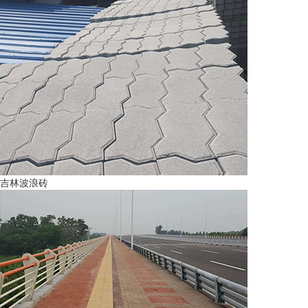
吉林波浪砖