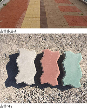
吉林步道砖
吉林S砖