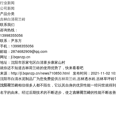
行业新闻
公司新闻
产品分类
吉林白清荷兰砖
联系我们
咨询热线：
13998355056
联系：尹东方
手机：13998355056
邮箱：2874682909@qq.com
网址：jl.bqsnzp.cn
地址：沈阳市苏家屯区白清寨乡康家山村
就你还不知道吉林荷兰砖的使用优势了，快来看看吧
来源：http://jl.bqsnzp.cn/news710850.html 发布时间：2021-11-02 10:
沈阳市白清水泥制品厂为您免费提供
吉林荷兰砖
,吉林透水砖,吉林草坪
沈阳荷兰砖
相信很多人都不陌生，它以其自身的优异性能一经问世就得到
名字的由来。经过后期技术的不断进步，使之
吉林荷兰砖
的性能不断改善