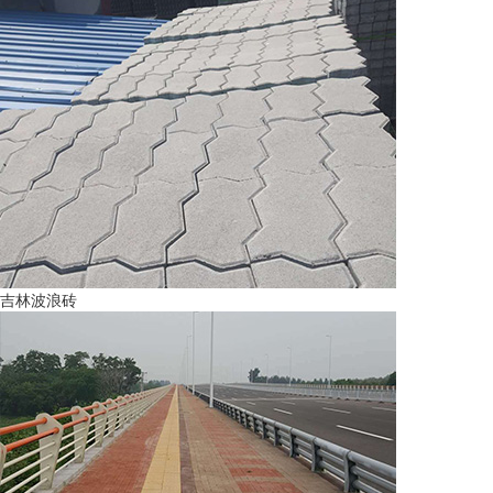
吉林波浪砖