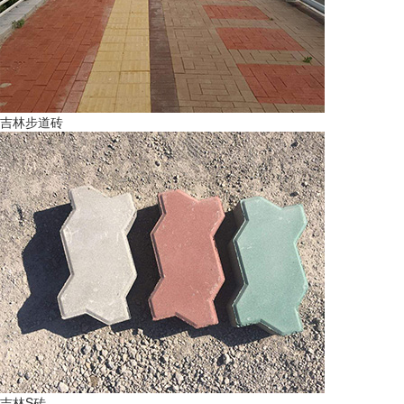
吉林步道砖
吉林S砖