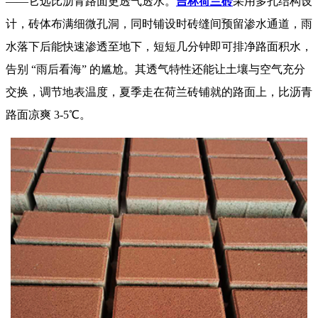
——它远比沥青路面更透气透水。
吉林荷兰砖
采用多孔结构设
计，砖体布满细微孔洞，同时铺设时砖缝间预留渗水通道，雨
水落下后能快速渗透至地下，短短几分钟即可排净路面积水，
告别 “雨后看海” 的尴尬。其透气特性还能让土壤与空气充分
交换，调节地表温度，夏季走在
荷兰砖
铺就的路面上，比沥青
路面凉爽 3-5℃。​