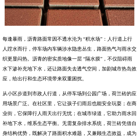
每逢暴雨，沥青路面常因不透水沦为 “积水场”：人行道上行
人蹚水而行，停车场内车辆涉水隐患丛生，路面热气与雨水交
织更显闷热。沥青的密实质地像一层 “隔水膜”，不仅阻碍雨
水下渗补充地下水，还让路面失去透气空间，加剧城市热岛效
应，给出行和生态环境带来双重困扰。​
从小区步道到市政人行道，从停车场到公园广场，
荷兰砖
的应
用场景广泛。在社区里，它让孩子们雨后也能安全玩耍；在商
业街，它保障行人雨天出行无忧；在城市绿道，它助力雨水回
补地下水，维系生态平衡。无需复杂排水系统，
荷兰砖
凭借自
身结构优势，既解决了路面积水难题，又兼顾生态效益，成为