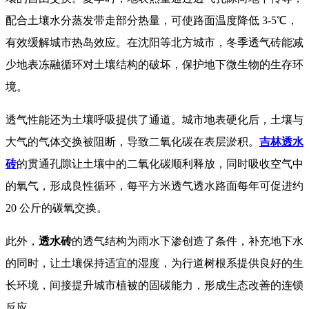
配合土壤水分蒸发带走部分热量，可使路面温度降低 3-5℃，
有效缓解城市热岛效应。在沈阳等北方城市，冬季透气砖能减
少地表冻融循环对土壤结构的破坏，保护地下微生物的生存环
境。​
透气性能还为土壤呼吸提供了通道。城市地表硬化后，土壤与
大气的气体交换被阻断，导致二氧化碳在表层淤积。
吉林透水
砖
的贯通孔隙让土壤中的二氧化碳顺利释放，同时吸收空气中
的氧气，形成良性循环，每平方米透气透水路面每年可促进约
20 公斤的碳氧交换。​
此外，
透水砖
的透气结构为雨水下渗创造了条件，补充地下水
的同时，让土壤保持适宜的湿度，为行道树根系提供良好的生
长环境，间接提升城市植被的固碳能力，形成生态改善的连锁
反应。