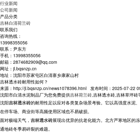
行业新闻
公司新闻
产品分类
吉林白清荷兰砖
联系我们
咨询热线：
13998355056
联系：尹东方
手机：13998355056
邮箱：2874682909@qq.com
网址：jl.bqsnzp.cn
地址：沈阳市苏家屯区白清寨乡康家山村
吉林透水砖耐用性如何？
来源：http://jl.bqsnzp.cn/news1078396.html 发布时间：2025-07-22 09
沈阳市白清水泥制品厂为您免费提供
吉林荷兰砖
,吉林透水砖,吉林草坪
沈阳
吉林透水砖
的耐用性足以应对各类复杂场景考验。它以高强度水泥、
在停车场、商业街等高频使用区域也不易破损。​
面对极端天气，
吉林透水砖
展现出优异的抗老化能力。北方严寒地区的冻融
通地砖冬季易碎裂的难题。