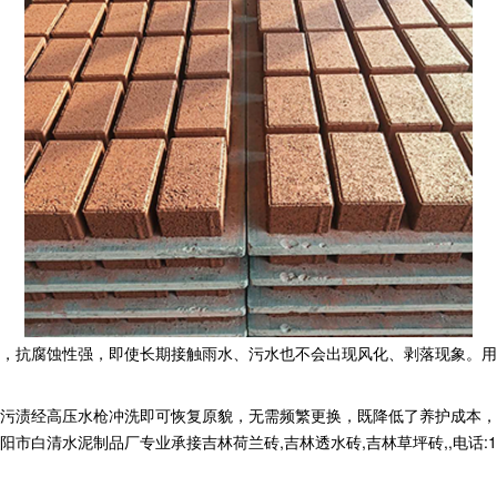
，抗腐蚀性强，即使长期接触雨水、污水也不会出现风化、剥落现象。用
污渍经高压水枪冲洗即可恢复原貌，无需频繁更换，既降低了养护成本，
清水泥制品厂专业承接吉林荷兰砖,吉林透水砖,吉林草坪砖,,电话:1399