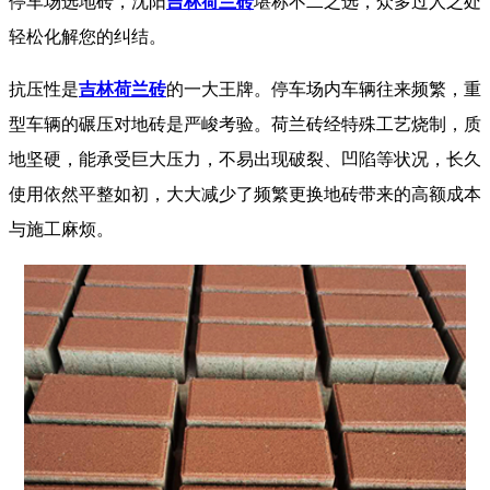
停车场选地砖，
沈阳
吉林荷兰砖
堪称不二之选，众多过人之处
轻松化解您的纠结。​
抗压性是
吉林荷兰砖
的一大王牌。停车场内车辆往来频繁，重
型车辆的碾压对地砖是严峻考验。
荷兰砖
经特殊工艺烧制，质
地坚硬，能承受巨大压力，不易出现破裂、凹陷等状况，长久
使用依然平整如初，大大减少了频繁更换地砖带来的高额成本
与施工麻烦。