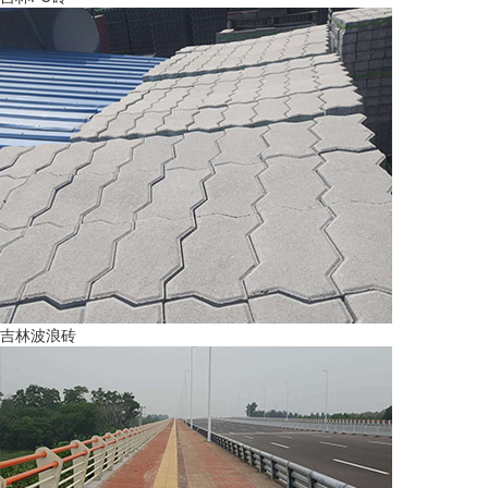
吉林波浪砖