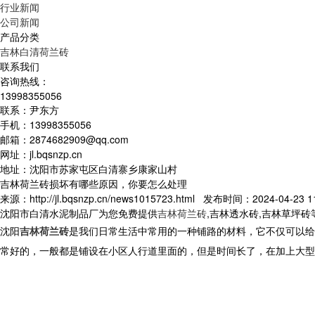
行业新闻
公司新闻
产品分类
吉林白清荷兰砖
联系我们
咨询热线：
13998355056
联系：尹东方
手机：13998355056
邮箱：2874682909@qq.com
网址：jl.bqsnzp.cn
地址：沈阳市苏家屯区白清寨乡康家山村
吉林荷兰砖损坏有哪些原因，你要怎么处理
来源：http://jl.bqsnzp.cn/news1015723.html 发布时间：2024-04-23 11
沈阳市白清水泥制品厂为您免费提供
吉林荷兰砖
,吉林透水砖,吉林草坪
沈阳
吉林荷兰砖
是我们日常生活中常用的一种铺路的材料，它不仅可以给
常好的，一般都是铺设在小区人行道里面的，但是时间长了，在加上大型